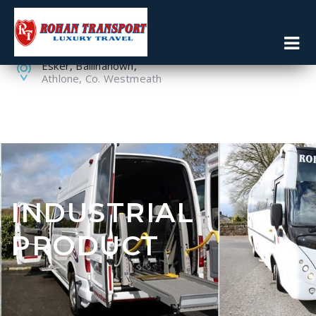
086 8119160
090 6430114
Esker, Ballinahown,
Athlone, Co. Westmeath
INDUSTRIAL
PRODUCT