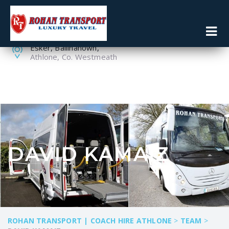
086 8119160
090 6430114
Esker, Ballinahown,
Athlone, Co. Westmeath
DAVID KAMAIZ
ROHAN TRANSPORT | COACH HIRE ATHLONE
>
TEAM
>