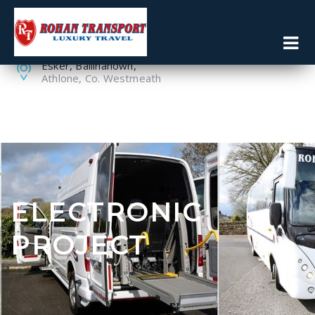
086 8119160
090 6430114
Esker, Ballinahown,
Athlone, Co. Westmeath
ELECTRONIC
PROJECT