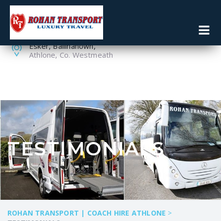
086 8119160
090 6430114
Esker, Ballinahown,
Athlone, Co. Westmeath
TESTIMONIALS
ROHAN TRANSPORT | COACH HIRE ATHLONE
>